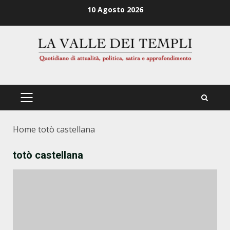
Zum
10 Agosto 2026
Inhalt
springen
PRIMÄRES
MENÜ
Home
totò castellana
totò castellana