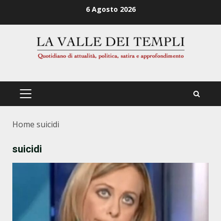
Zum
6 Agosto 2026
Inhalt
springen
PRIMÄRES
MENÜ
Home
suicidi
suicidi