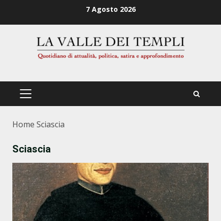
Zum
7 Agosto 2026
Inhalt
springen
PRIMÄRES
MENÜ
Home
Sciascia
Sciascia