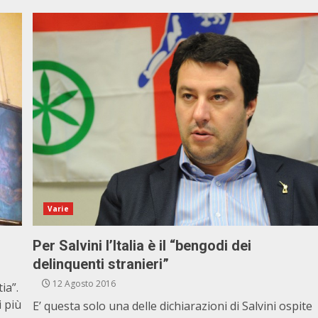
Varie
Per Salvini l’Italia è il “bengodi dei
delinquenti stranieri”
12 Agosto 2016
ia”.
i più
E’ questa solo una delle dichiarazioni di Salvini ospite