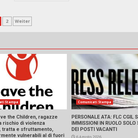
aginazione
2
Weiter
gli
ticoli
ati Stampa
Comunicati Stampa
ve the Children, ragazze
PERSONALE ATA: FLC CGIL SI
a rischio di violenza
IMMISSIONI IN RUOLO SOLO
 tratta e sfruttamento,
DEI POSTI VACANTI
rmente vulnerabili al di fuori
6 Agosto 2026