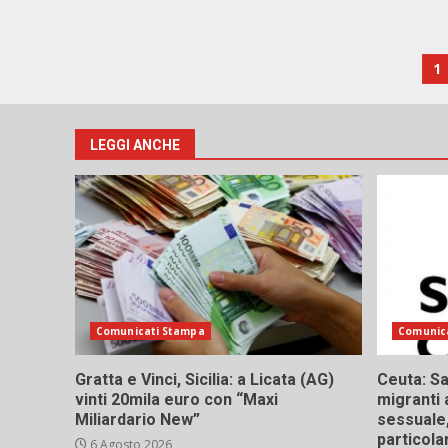
P
1
de
ar
LEGGI ANCHE
Comunicati Stampa
Comunic
Gratta e Vinci, Sicilia: a Licata (AG)
Ceuta: Sa
vinti 20mila euro con “Maxi
migranti 
Miliardario New”
sessuale,
particola
6 Agosto 2026