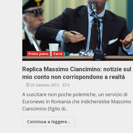
Primo piano
Varie
Replica Massimo Ciancimino: notizie sul
mio conto non corrispondono a realtà
25 Gennaio 2013
3
A suscitare non poche polemiche, un servizio di
Euronews in Romania che indicherebbe Massimo
Ciancimino (figlio di...
Continua a leggere...