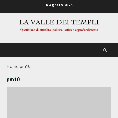
Zum
6 Agosto 2026
Inhalt
springen
PRIMÄRES
MENÜ
Home
pm10
pm10