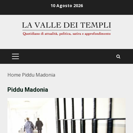
Zum
10 Agosto 2026
Inhalt
springen
PRIMÄRES
MENÜ
Home
Piddu Madonia
Piddu Madonia