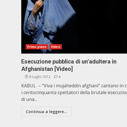
Primo piano
Video
Esecuzione pubblica di un’adultera in
Afghanistan [Video]
8 Luglio 2012
4
KABUL – “Viva i mujaheddin afghani” cantano in 
i centocinquanta spettatori della brutale esecuzi
di una...
Continua a leggere...