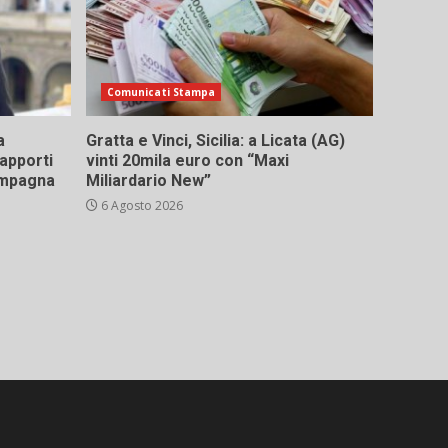
Comunicati Stampa
a
Gratta e Vinci, Sicilia: a Licata (AG)
rapporti
vinti 20mila euro con “Maxi
campagna
Miliardario New”
6 Agosto 2026