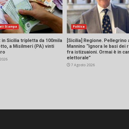
ati Stampa
Politica
in Sicilia tripletta da 100mila
[Sicilia] Regione. Pellegrino 
tto, a Misilmeri (PA) vinti
Mannino “Ignora le basi dei 
uro
fra istizuaioni. Ormai è in 
elettorale”
 2026
7 Agosto 2026