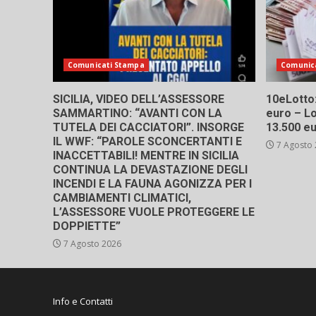
Comunicati Stampa
Comunic
SICILIA, VIDEO DELL’ASSESSORE
10eLotto: 
SAMMARTINO: “AVANTI CON LA
euro – Lo
TUTELA DEI CACCIATORI”. INSORGE
13.500 e
IL WWF: “PAROLE SCONCERTANTI E
7 Agosto
INACCETTABILI! MENTRE IN SICILIA
CONTINUA LA DEVASTAZIONE DEGLI
INCENDI E LA FAUNA AGONIZZA PER I
CAMBIAMENTI CLIMATICI,
L’ASSESSORE VUOLE PROTEGGERE LE
DOPPIETTE”
7 Agosto 2026
Info e Contatti