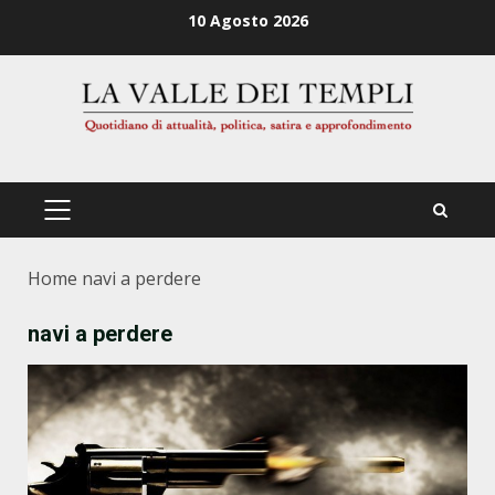
Zum
10 Agosto 2026
Inhalt
springen
PRIMÄRES
MENÜ
Home
navi a perdere
navi a perdere