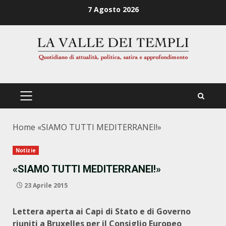
Zum
7 Agosto 2026
Inhalt
springen
PRIMÄRES
MENÜ
Home
«SIAMO TUTTI MEDITERRANEI!»
Notizie
«SIAMO TUTTI MEDITERRANEI!»
23 Aprile 2015
Lettera aperta ai Capi di Stato e di Governo
riuniti a Bruxelles per il Consiglio
Europeo