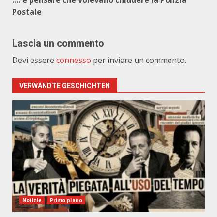
…. e pensare che volevano chiudere la Polizia
Postale
Lascia un commento
Devi essere
connesso
per inviare un commento.
VERWANDTE GESCHICHTEN
Notizie
Primo piano