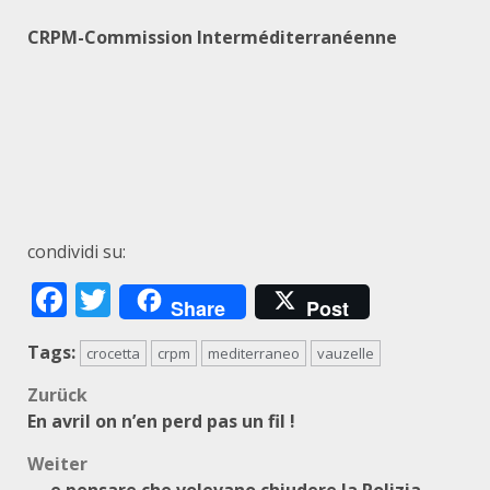
CRPM-Commission Interméditerranéenne
condividi su:
Facebook
Twitter
Share
Post
Tags:
crocetta
crpm
mediterraneo
vauzelle
Beitragsnavigation
Zurück
En avril on n’en perd pas un fil !
Weiter