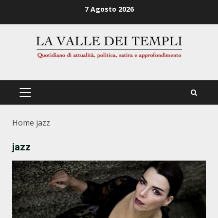
Zum
7 Agosto 2026
Inhalt
springen
PRIMÄRES
MENÜ
Home
jazz
jazz