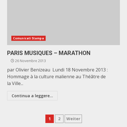
Comunicati Stampa
PARIS MUSIQUES – MARATHON
26 Novembre 2013
par Olivier Benizeau Lundi 18 Novembre 2013 :
Hommage à la culture malienne au Théâtre de
la Ville...
Continua a leggere...
Paginazione
1
2
Weiter