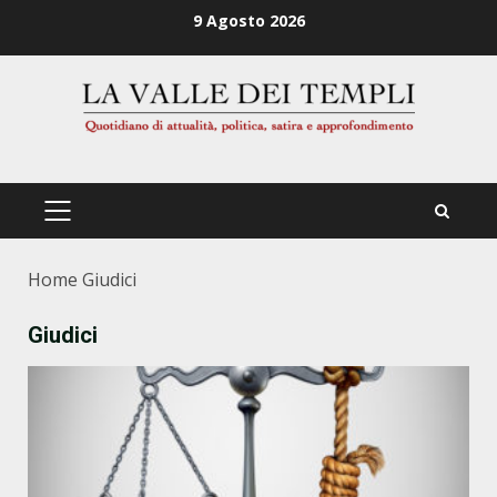
Zum
9 Agosto 2026
Inhalt
springen
PRIMÄRES
MENÜ
Home
Giudici
Giudici