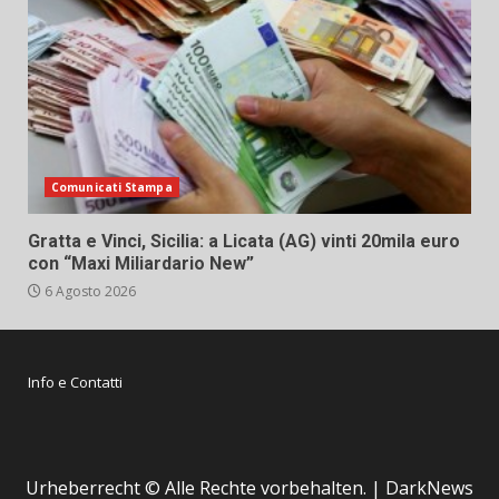
Comunicati Stampa
Gratta e Vinci, Sicilia: a Licata (AG) vinti 20mila euro
con “Maxi Miliardario New”
6 Agosto 2026
Info e Contatti
Urheberrecht © Alle Rechte vorbehalten.
|
DarkNews