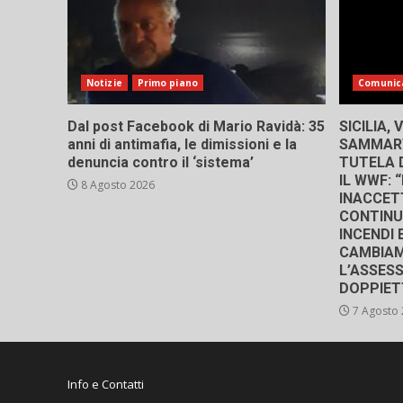
Notizie
Primo piano
Comunic
Dal post Facebook di Mario Ravidà: 35
SICILIA,
anni di antimafia, le dimissioni e la
SAMMART
denuncia contro il ‘sistema’
TUTELA D
IL WWF:
8 Agosto 2026
INACCETT
CONTINU
INCENDI 
CAMBIAM
L’ASSES
DOPPIET
7 Agosto
Info e Contatti