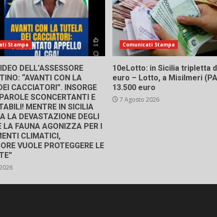
ati Stampa
Comunicati Stampa
 VIDEO DELL’ASSESSORE
10eLotto: in Sicilia tripletta
INO: “AVANTI CON LA
euro – Lotto, a Misilmeri (PA)
EI CACCIATORI”. INSORGE
13.500 euro
 “PAROLE SCONCERTANTI E
7 Agosto 2026
ABILI! MENTRE IN SICILIA
A LA DEVASTAZIONE DEGLI
E LA FAUNA AGONIZZA PER I
ENTI CLIMATICI,
SORE VUOLE PROTEGGERE LE
TE”
 2026