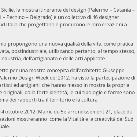
e Sicilie, la mostra itinerante del design (Palermo – Catania –
 – Pechino – Belgrado) è un collettivo di 46 designer
ud Italia che progettano e producono le loro creazioni a
enio propongono una nuova qualità della vita, come pratica
ata, postindustriale, utilizzando pertanto, al tempo stesso,
’industria, dell’artigianato e delle arti applicate.
tto per una mostra concepita dall’architetto Giuseppe
Palermo Design Week del 2012, ha visto la partecipazione di
artisti ed artigiani, che hanno messo in mostra la propria
e originali, dalla forte identità, le cui tipologie e forme sono
ema dei rapporti tra il territorio e la cultura.
l 14 ottobre 2012 (Mairie du 5e arrondissement 21, place du
azioni mostreranno come la Vitalità e la creatività del Sud
uale.