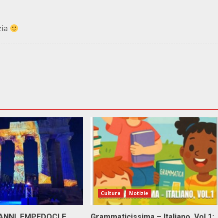
zia
Cultura
Notizie
 ANNI EMPEDOCLE
Grammaticissima – Italiano, Vol.1: