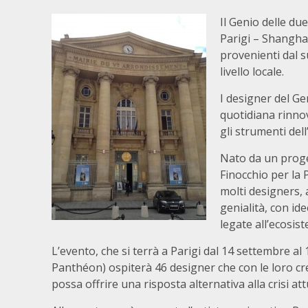
Il Genio delle du
Parigi – Shanghai
provenienti dal s
livello locale.
I designer del G
quotidiana rinnov
gli strumenti dell
Nato da un proge
Finocchio per la 
molti designers, 
genialità, con ide
legate all’ecosist
L’evento, che si terrà a Parigi dal 14 settembre a
Panthéon) ospiterà 46 designer che con le loro cre
possa offrire una risposta alternativa alla crisi att