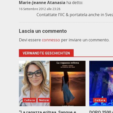
Marie-Jeanne Atanasia
ha detto:
16 Settembre 2012 alle 23:28
Contattate l’IIC & portatela anche in Sve
Lascia un commento
Devi essere
connesso
per inviare un commento.
VERWANDTE GESCHICHTEN
Cultura
Notizie
Cultura
“La ragazza eritrea. Sangue e
DOPO 2500