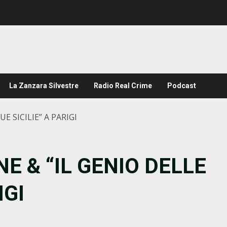
La Zanzara Silvestre
Radio Real Crime
Podcast
 SICILIE” A PARIGI
 & “IL GENIO DELLE
IGI