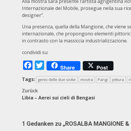
Alla mostra sarà presente l’artista agrigentina R
Internazionale del Mobile, prosegue nella sua ric
designer”.
Una presenza, quella della Mangione, che viene se
internazionale, che propongono elementi pittorici
in contrasto con la massiccia industrializzazione.
condividi su:
Facebook
Twitter
Share
Post
Tags:
genio delle due sicilie
mostra
Parigi
pittura
r
Beitragsnavigation
Zurück
Libia – Aerei sui cieli di Bengasi
1 Gedanken zu „
ROSALBA MANGIONE & “I