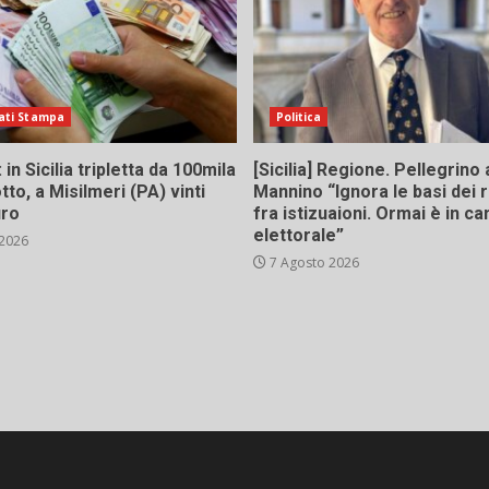
ati Stampa
Politica
in Sicilia tripletta da 100mila
[Sicilia] Regione. Pellegrino 
tto, a Misilmeri (PA) vinti
Mannino “Ignora le basi dei 
uro
fra istizuaioni. Ormai è in 
elettorale”
 2026
7 Agosto 2026