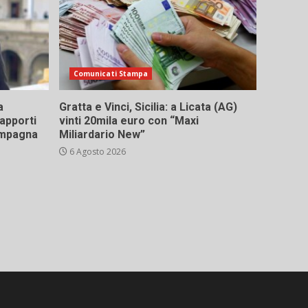
Comunicati Stampa
a
Gratta e Vinci, Sicilia: a Licata (AG)
rapporti
vinti 20mila euro con “Maxi
campagna
Miliardario New”
6 Agosto 2026