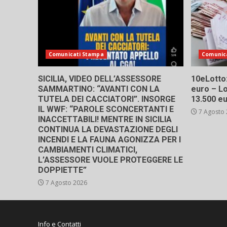
Comunicati Stampa
Comunic
SICILIA, VIDEO DELL’ASSESSORE
10eLotto: 
SAMMARTINO: “AVANTI CON LA
euro – Lo
TUTELA DEI CACCIATORI”. INSORGE
13.500 e
IL WWF: “PAROLE SCONCERTANTI E
7 Agosto
INACCETTABILI! MENTRE IN SICILIA
CONTINUA LA DEVASTAZIONE DEGLI
INCENDI E LA FAUNA AGONIZZA PER I
CAMBIAMENTI CLIMATICI,
L’ASSESSORE VUOLE PROTEGGERE LE
DOPPIETTE”
7 Agosto 2026
Info e Contatti