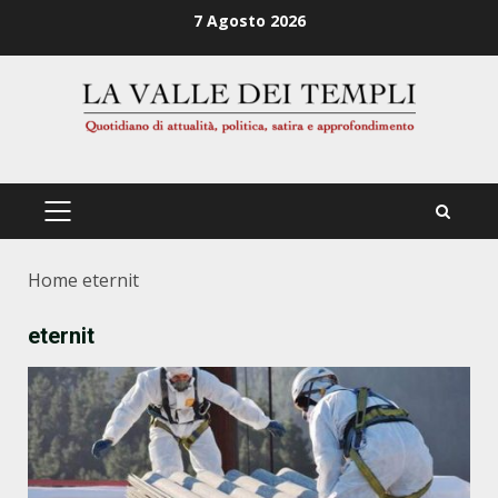
Zum
7 Agosto 2026
Inhalt
springen
PRIMÄRES
MENÜ
Home
eternit
eternit