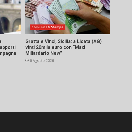
Comunicati Stampa
a
Gratta e Vinci, Sicilia: a Licata (AG)
rapporti
vinti 20mila euro con “Maxi
campagna
Miliardario New”
6 Agosto 2026