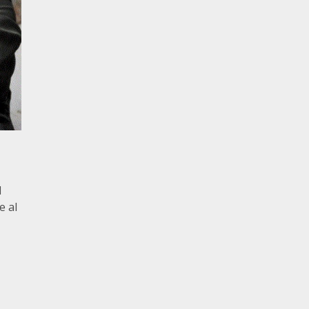
l
e al