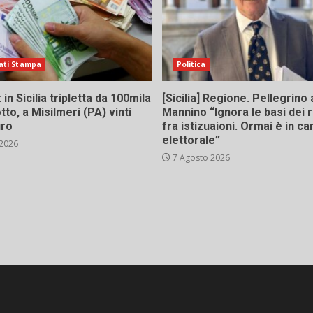
ati Stampa
Politica
in Sicilia tripletta da 100mila
[Sicilia] Regione. Pellegrino 
tto, a Misilmeri (PA) vinti
Mannino “Ignora le basi dei 
uro
fra istizuaioni. Ormai è in 
elettorale”
 2026
7 Agosto 2026