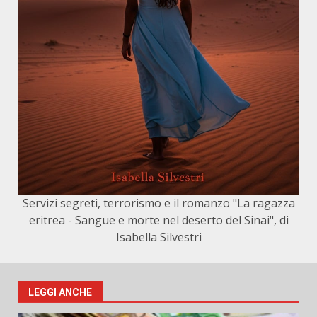
Servizi segreti, terrorismo e il romanzo "La ragazza
eritrea - Sangue e morte nel deserto del Sinai", di
Isabella Silvestri
LEGGI ANCHE