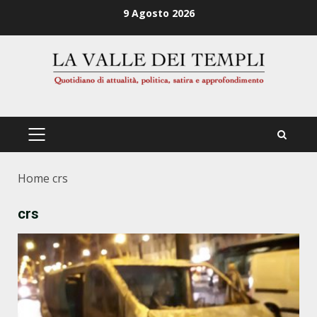
Zum
9 Agosto 2026
Inhalt
springen
PRIMÄRES
MENÜ
Home
crs
crs