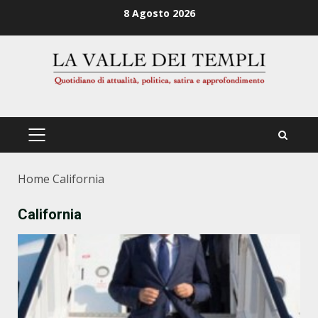
Zum
8 Agosto 2026
Inhalt
springen
PRIMÄRES
MENÜ
Home
California
California