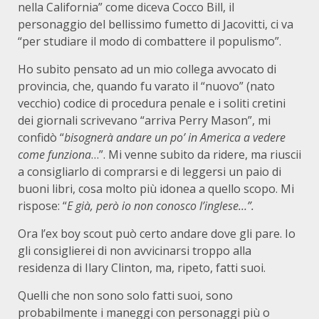
nella California” come diceva Cocco Bill, il
personaggio del bellissimo fumetto di Jacovitti, ci va
“per studiare il modo di combattere il populismo”.
Ho subito pensato ad un mio collega avvocato di
provincia, che, quando fu varato il “nuovo” (nato
vecchio) codice di procedura penale e i soliti cretini
dei giornali scrivevano “arriva Perry Mason”, mi
confidò “
bisognerà andare un po’ in America a vedere
come funziona
…”. Mi venne subito da ridere, ma riuscii
a consigliarlo di comprarsi e di leggersi un paio di
buoni libri, cosa molto più idonea a quello scopo. Mi
rispose: “
E già, però io non conosco l’inglese…”.
Ora l’ex boy scout può certo andare dove gli pare. Io
gli consiglierei di non avvicinarsi troppo alla
residenza di Ilary Clinton, ma, ripeto, fatti suoi.
Quelli che non sono solo fatti suoi, sono
probabilmente i maneggi con personaggi più o