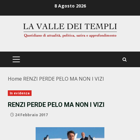
Zum
8 Agosto 2026
Inhalt
springen
PRIMÄRES
MENÜ
Home
RENZI PERDE PELO MA NON I VIZI
In evidenza
RENZI PERDE PELO MA NON I VIZI
24 Febbraio 2017