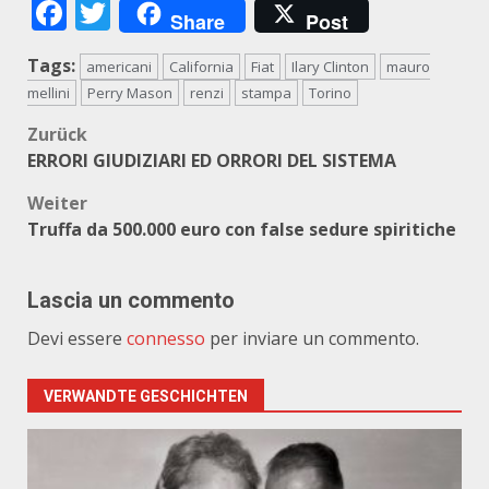
Facebook
Twitter
Share
Post
Tags:
americani
California
Fiat
Ilary Clinton
mauro
mellini
Perry Mason
renzi
stampa
Torino
Beitragsnavigation
Zurück
ERRORI GIUDIZIARI ED ORRORI DEL SISTEMA
Weiter
Truffa da 500.000 euro con false sedure spiritiche
Lascia un commento
Devi essere
connesso
per inviare un commento.
VERWANDTE GESCHICHTEN