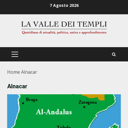
Zum
7 Agosto 2026
Inhalt
springen
PRIMÄRES
MENÜ
Home
Alnacar
Alnacar