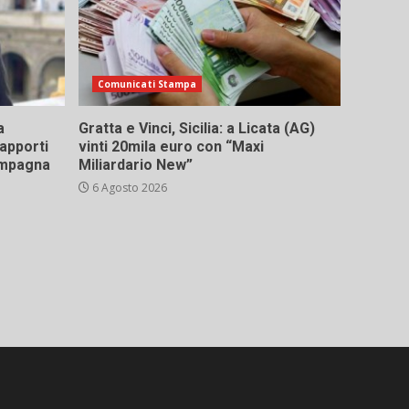
Comunicati Stampa
a
Gratta e Vinci, Sicilia: a Licata (AG)
rapporti
vinti 20mila euro con “Maxi
campagna
Miliardario New”
6 Agosto 2026