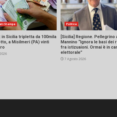
ati Stampa
Politica
in Sicilia tripletta da 100mila
[Sicilia] Regione. Pellegrino 
tto, a Misilmeri (PA) vinti
Mannino “Ignora le basi dei 
uro
fra istizuaioni. Ormai è in 
elettorale”
 2026
7 Agosto 2026