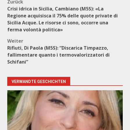
Beitragsnavigation
Zurück
Crisi idrica in Sicilia, Cambiano (M5S): «La
Regione acquisisca il 75% delle quote private di
Sicilia Acque. Le risorse ci sono, occorre una
ferma volontà politica»
Weiter
Rifiuti, Di Paola (M5S): “Discarica Timpazzo,
fallimentare quanto i termovalorizzatori di
Schifani”
VERWANDTE GESCHICHTEN