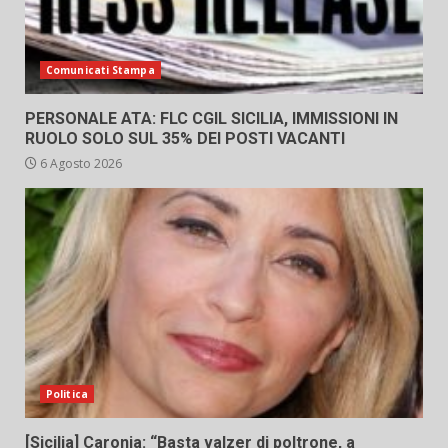
Comunicati Stampa
PERSONALE ATA: FLC CGIL SICILIA, IMMISSIONI IN
RUOLO SOLO SUL 35% DEI POSTI VACANTI
6 Agosto 2026
Politica
[Sicilia] Caronia: “Basta valzer di poltrone, a