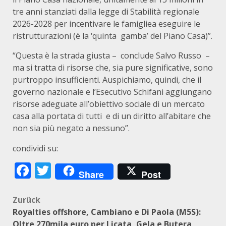
tre anni stanziati dalla legge di Stabilità regionale
2026-2028 per incentivare le famigliea eseguire le
ristrutturazioni (è la ‘quinta gamba’ del Piano Casa)”.
“Questa è la strada giusta – conclude Salvo Russo –
ma si tratta di risorse che, sia pure significative, sono
purtroppo insufficienti. Auspichiamo, quindi, che il
governo nazionale e l’Esecutivo Schifani aggiungano
risorse adeguate all’obiettivo sociale di un mercato
casa alla portata di tutti e di un diritto all’abitare che
non sia più negato a nessuno”.
condividi su:
Facebook
Twitter
Share
Post
Beitragsnavigation
Zurück
Royalties offshore, Cambiano e Di Paola (M5S):
Oltre 270mila euro per Licata, Gela e Butera