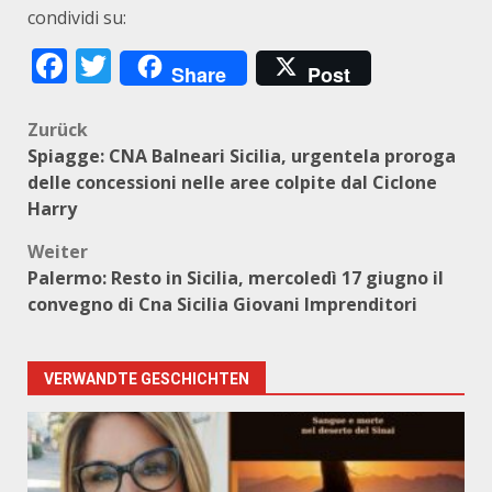
condividi su:
Facebook
Twitter
Share
Post
Beitragsnavigation
Zurück
Spiagge: CNA Balneari Sicilia, urgentela proroga
delle concessioni nelle aree colpite dal Ciclone
Harry
Weiter
Palermo: Resto in Sicilia, mercoledì 17 giugno il
convegno di Cna Sicilia Giovani Imprenditori
VERWANDTE GESCHICHTEN