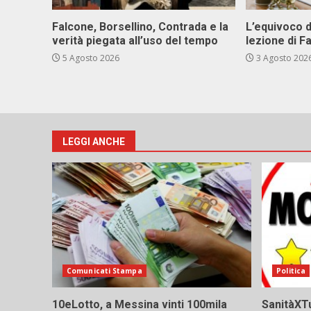
Falcone, Borsellino, Contrada e la
L’equivoco d
verità piegata all’uso del tempo
lezione di F
5 Agosto 2026
3 Agosto 202
LEGGI ANCHE
Comunicati Stampa
Politica
10eLotto, a Messina vinti 100mila
SanitàXTu