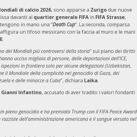
ondiali di calcio 2026
, sono apparse a
Zurigo
due nuove
fissa davanti al
quartier generale FIFA
in
FIFA Strasse
,
tengono in mano una “
Death Cup
“. La seconda, comparsa
 raffigura un tifoso messicano con la faccia al muro e le mani
E
.
no dei Mondiali più controversi della storia
” sul piano dei diritti
anno ucciso migliaia di persone, delle deportazioni dell’ICE,
le ispezioni in frontiera solo per alcune delegazioni (Uzbekistan,
e il Mondiale della complicità nel genocidio di Gaza, dei
zuela e delle minacce a Cuba
”, dichiara
Laika
.
 Gianni Infantino
, accusato di aver tradito i valori fondanti
i in pieno genocidio e ha premiato Trump con il FIFA Peace Award
e razziste dell’amministrazione americana e il sangue versato nel