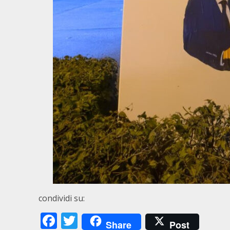
condividi su:
Facebook
Twitter
Share
Post