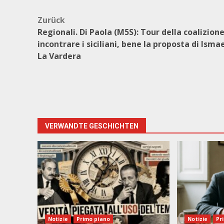
Beitragsnavigation
Zurück
Regionali. Di Paola (M5S): Tour della coalizion
incontrare i siciliani, bene la proposta di Isma
La Vardera
VERWANDTE GESCHICHTEN
Notizie
Primo piano
Notizie
Pr