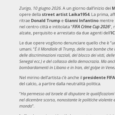
Zurigo, 10 giugno 2026
. A un giorno dall’inizio dei
M
opere della
street artist Laika1954
. La prima, af
ritrae
Donald Trump
e
Gianni Infantino
mentre 
nel centro città e intitolata “
FIFA Crime Cup 2026
“,
alzate, perquisito e arrestato da due agenti dell’
IC
Le due opere vogliono denunciare quello che è “
u
umani. “
È il Mondiale di Trump, delle sue bombe che h
delle discriminazioni razziali, del blocco dei visti, del
Senegal ecc.) e del collasso della democrazia. Ma anch
bombardamenti in Libano e in Iran, del golpe in Vene
Nel mirino dell’artista c’è anche il
presidente FIFA
del calcio, a partire dalla neutralità politica.
“
Ha permesso ad Israele di disputare le qualificazion
nel dicembre scorso, nonostante le politiche violente 
mondo
”.