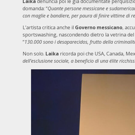
Laika
denuncia poi le già documentate perquisizio
domanda: “
Quante persone messicane e sudamericane
con maglie e bandiere, per paura di finire vittime di r
L’artista critica anche il
Governo messicano
, acc
sportswashing, nascondendo dietro la vetrina del ca
“
130.000 sono i desaparecidos, frutto della criminalit
Non solo.
Laika
ricorda poi che USA, Canada, Mexic
dell’esclusione sociale, a beneficio di una élite ricchis