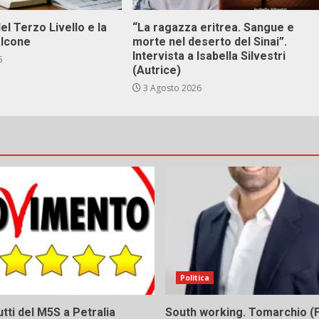
el Terzo Livello e la
“La ragazza eritrea. Sangue e
alcone
morte nel deserto del Sinai”.
Intervista a Isabella Silvestri
6
(Autrice)
3 Agosto 2026
Politica
tti del M5S a Petralia
South working. Tomarchio (F