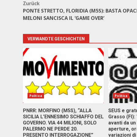
Beitragsnavigation
Zurück
PONTE STRETTO, FLORIDIA (M5S): BASTA OPACI
MELONI SANCISCA IL ‘GAME OVER’
VERWANDTE GESCHICHTEN
Politica
Politica
PNRR: MORFINO (M5S), “ALLA
SEUS e gratui
SICILIA L’ENNESIMO SCHIAFFO DEL
Grasso (FI):
GOVERNO. VIA 44 MILIONI, SOLO
avanti da un
PALERMO NE PERDE 20.
aperture, ora
PRESENTO INTERROGAZIONE”
variazioni di