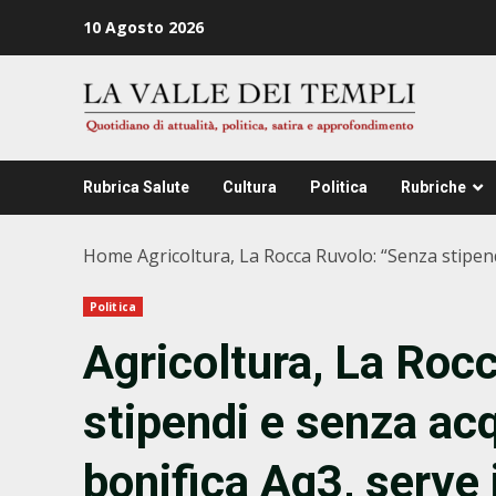
Zum
10 Agosto 2026
Inhalt
springen
Rubrica Salute
Cultura
Politica
Rubriche
Home
Agricoltura, La Rocca Ruvolo: “Senza stipen
Politica
Agricoltura, La Roc
stipendi e senza ac
bonifica Ag3, serve