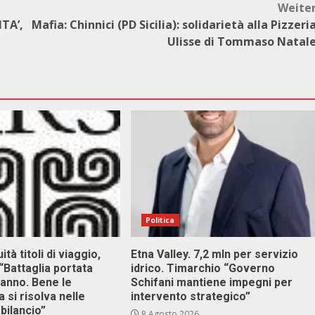
Weite
TA’,
Mafia: Chinnici (PD Sicilia): solidarietà alla Pizzeri
Ulisse di Tommaso Natal
Politica
tà titoli di viaggio,
Etna Valley. 7,2 mln per servizio
 “Battaglia portata
idrico. Timarchio “Governo
 anno. Bene le
Schifani mantiene impegni per
 si risolva nelle
intervento strategico”
 bilancio”
8 Agosto 2026