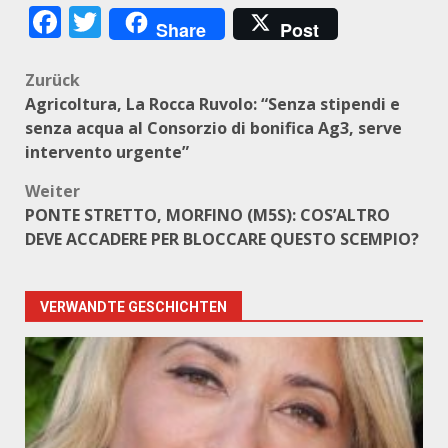
Facebook
Twitter
Share
Post
Beitragsnavigation
Zurück
Agricoltura, La Rocca Ruvolo: “Senza stipendi e
senza acqua al Consorzio di bonifica Ag3, serve
intervento urgente”
Weiter
PONTE STRETTO, MORFINO (M5S): COS’ALTRO
DEVE ACCADERE PER BLOCCARE QUESTO SCEMPIO?
VERWANDTE GESCHICHTEN