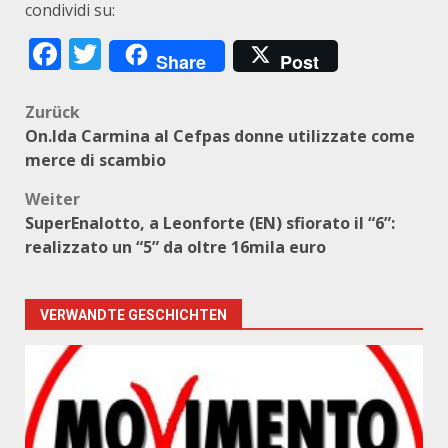
condividi su:
Facebook
Twitter
Share
Post
Beitragsnavigation
Zurück
On.Ida Carmina al Cefpas donne utilizzate come
merce di scambio
Weiter
SuperEnalotto, a Leonforte (EN) sfiorato il “6”:
realizzato un “5” da oltre 16mila euro
VERWANDTE GESCHICHTEN