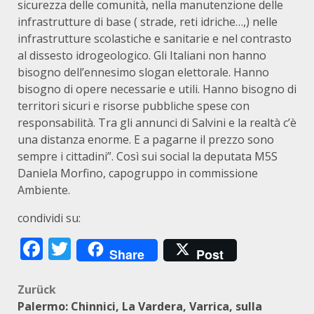
sicurezza delle comunità, nella manutenzione delle
infrastrutture di base ( strade, reti idriche…,) nelle
infrastrutture scolastiche e sanitarie e nel contrasto
al dissesto idrogeologico. Gli Italiani non hanno
bisogno dell’ennesimo slogan elettorale. Hanno
bisogno di opere necessarie e utili. Hanno bisogno di
territori sicuri e risorse pubbliche spese con
responsabilità. Tra gli annunci di Salvini e la realtà c’è
una distanza enorme. E a pagarne il prezzo sono
sempre i cittadini”. Così sui social la deputata M5S
Daniela Morfino, capogruppo in commissione
Ambiente.
condividi su:
Facebook
Twitter
Share
Post
Beitragsnavigation
Zurück
Palermo: Chinnici, La Vardera, Varrica, sulla