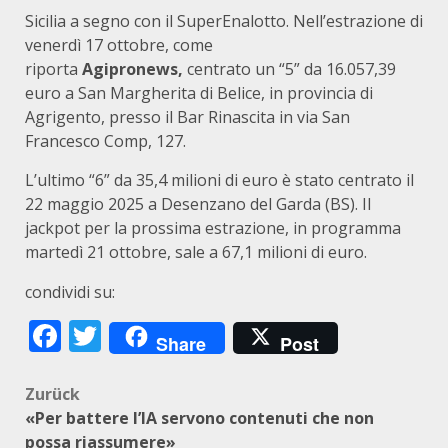
Sicilia a segno con il SuperEnalotto. Nell’estrazione di
venerdì 17 ottobre, come
riporta
Agipronews,
centrato un “5” da 16.057,39
euro a San Margherita di Belice, in provincia di
Agrigento, presso il Bar Rinascita in via San
Francesco Comp, 127.
L’ultimo “6” da 35,4 milioni di euro è stato centrato il
22 maggio 2025 a Desenzano del Garda (BS). Il
jackpot per la prossima estrazione, in programma
martedì 21 ottobre, sale a 67,1 milioni di euro.
condividi su:
Facebook
Twitter
Share
Post
Beitragsnavigation
Zurück
«Per battere l’IA servono contenuti che non
possa riassumere»