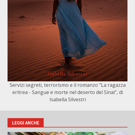
Servizi segreti, terrorismo e il romanzo "La ragazza
eritrea - Sangue e morte nel deserto del Sinai", di
Isabella Silvestri
LEGGI ANCHE