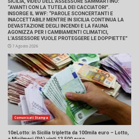
SICILIA, VIDEO DELL’ASSESSORE SAMMARTINO:
“AVANTI CON LA TUTELA DEI CACCIATORI”.
INSORGE IL WWF: “PAROLE SCONCERTANTI E
INACCETTABILI! MENTRE IN SICILIA CONTINUA LA
DEVASTAZIONE DEGLI INCENDI E LA FAUNA
AGONIZZA PER I CAMBIAMENTI CLIMATICI,
L’ASSESSORE VUOLE PROTEGGERE LE DOPPIETTE”
7 Agosto 2026
Comunicati Stampa
10eLotto: in Sicilia tripletta da 100mila euro – Lotto,
a Misilmeri (PA) vinti 13.500 euro