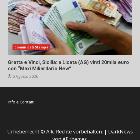
Comunicati Stampa
Gratta e Vinci, Sicilia: a Licata (AG) vinti 20mila euro
con “Maxi Miliardario New”
6 Agosto 2026
Info e Contatti
Urheberrecht © Alle Rechte vorbehalten.
|
DarkNews
von AF themes.