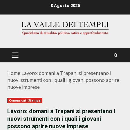
Zum
8 Agosto 2026
Inhalt
springen
PRIMÄRES
MENÜ
Home
Lavoro: domani a Trapani si presentano i
nuovi strumenti con i quali i giovani possono aprire
nuove imprese
Comunicati Stampa
Lavoro: domani a Trapani si presentano i
nuovi strumenti con i quali i giovani
possono aprire nuove imprese