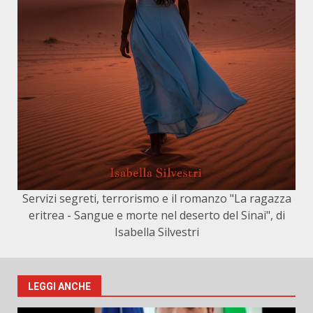
Servizi segreti, terrorismo e il romanzo "La ragazza
eritrea - Sangue e morte nel deserto del Sinai", di
Isabella Silvestri
LEGGI ANCHE