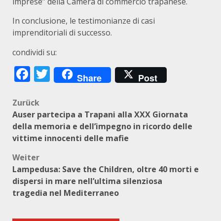
imprese” della Camera di commercio trapanese.
In conclusione, le testimonianze di casi
imprenditoriali di successo.
condividi su:
Facebook
Twitter
Share
Post
Beitragsnavigation
Zurück
Auser partecipa a Trapani alla XXX Giornata
della memoria e dell’impegno in ricordo delle
vittime innocenti delle mafie
Weiter
Lampedusa: Save the Children, oltre 40 morti e
dispersi in mare nell’ultima silenziosa
tragedia nel Mediterraneo