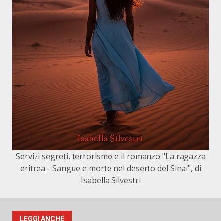
Servizi segreti, terrorismo e il romanzo "La ragazza
eritrea - Sangue e morte nel deserto del Sinai", di
Isabella Silvestri
LEGGI ANCHE