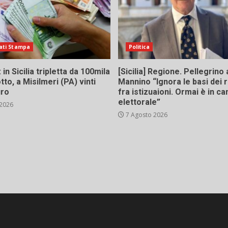
ati Stampa
Politica
in Sicilia tripletta da 100mila
[Sicilia] Regione. Pellegrino 
tto, a Misilmeri (PA) vinti
Mannino “Ignora le basi dei 
uro
fra istizuaioni. Ormai è in 
elettorale”
 2026
7 Agosto 2026