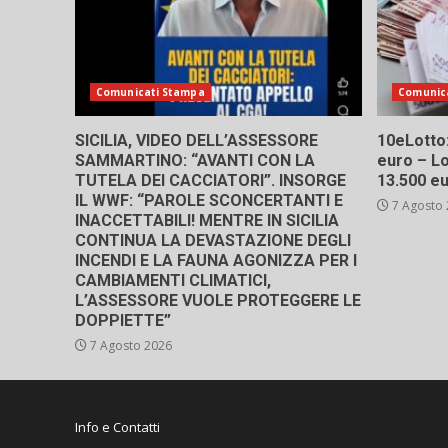
Comunicati Stampa
Comunic
SICILIA, VIDEO DELL’ASSESSORE
10eLotto: 
SAMMARTINO: “AVANTI CON LA
euro – Lo
TUTELA DEI CACCIATORI”. INSORGE
13.500 e
IL WWF: “PAROLE SCONCERTANTI E
7 Agosto
INACCETTABILI! MENTRE IN SICILIA
CONTINUA LA DEVASTAZIONE DEGLI
INCENDI E LA FAUNA AGONIZZA PER I
CAMBIAMENTI CLIMATICI,
L’ASSESSORE VUOLE PROTEGGERE LE
DOPPIETTE”
7 Agosto 2026
Info e Contatti