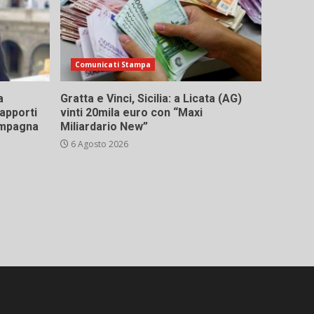
Comunicati Stampa
a
Gratta e Vinci, Sicilia: a Licata (AG)
rapporti
vinti 20mila euro con “Maxi
campagna
Miliardario New”
6 Agosto 2026