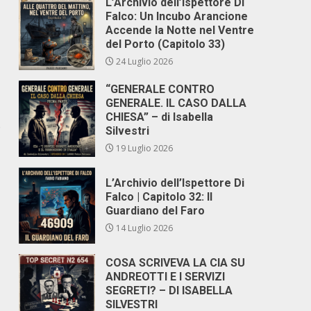
L’Archivio dell’Ispettore Di
Falco: Un Incubo Arancione
Accende la Notte nel Ventre
del Porto (Capitolo 33)
24 Luglio 2026
“GENERALE CONTRO
GENERALE. IL CASO DALLA
CHIESA” – di Isabella
ò
Silvestri
19 Luglio 2026
L’Archivio dell’Ispettore Di
Falco | Capitolo 32: Il
Guardiano del Faro
14 Luglio 2026
COSA SCRIVEVA LA CIA SU
ANDREOTTI E I SERVIZI
SEGRETI? – DI ISABELLA
SILVESTRI