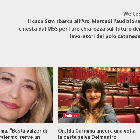
Weite
Il caso Stm sbarca all’Ars. Martedi l’audizion
chiesta dal M5S per fare chiarezza sul futuro de
lavoratori del polo catanes
Politica
onia: “Basta valzer di
On. Ida Carmina ancora una volta
 Palermo serve un
la casta salva Delmastro