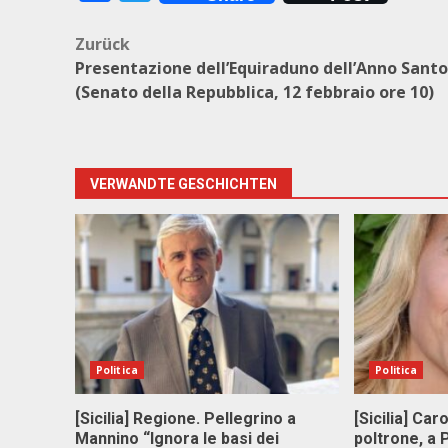
Beitragsnavigation
Zurück
Presentazione dell’Equiraduno dell’Anno Santo
(Senato della Repubblica, 12 febbraio ore 10)
VERWANDTE GESCHICHTEN
Politica
Politica
[Sicilia] Regione. Pellegrino a
[Sicilia] Car
Mannino “Ignora le basi dei
poltrone, a