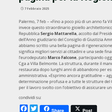
7 Febbraio 2025
Palermo, 7 feb – «Fino a poco più di un anno fa Vil
invece questo straordinario gioiello architettonico 
Repubblica
Sergio Mattarella
, accolto dal Presi
dell’Anno giudiziario del Consiglio di Giustizia Ammi
abbiamo scritto una bella pagina di rigenerazione
significa migliori servizi ai cittadini e una sede fina
l’eurodeputato
Marco Falcone
, partecipando oggi
Cga a Villa Belmonte. La struttura, durante il man
restaurata dopo lunghi anni di abbandono per es
amministrativa. «Esprimo ancora gratitudine – ag
determinazione profusa e a tutte le strutture del 
per il lavoro svolto con l’obiettivo di assicurare 
condividi su:
Facebook
Twitter
Share
Post