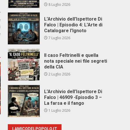
8 Luglio 2026
r
L’Archivio dell’Ispettore Di
e
Falco | Episodio 4: L’Arte di
i
Catalogare l’Ignoto
e
7 Luglio 2026
Il caso Feltrinelli e quella
nota speciale nei file segreti
della CIA
2 Luglio 2026
L’Archivio dell’Ispettore Di
Falco | 46909 -Episodio 3 –
La farsa e il fango
1 Luglio 2026
LAMICODELPOPOLO.IT