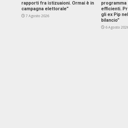
rapporti fra istizuaioni. Ormai è in
programma p
campagna elettorale”
efficienti. P
gli ex Pip ne
7 Agosto 2026
bilancio”
6 Agosto 202