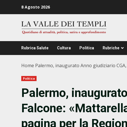
Zum
8 Agosto 2026
Inhalt
springen
Rubrica Salute
Cultura
Politica
Rubriche
Home
Palermo, inaugurato Anno giudiziario CGA, F
Politica
Palermo, inaugurato
Falcone: «Mattarella
pagina per la Region