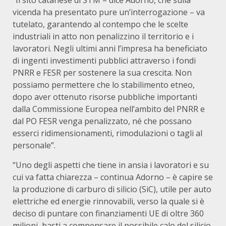
“Il sito catanese di STM – dice Adorno, che sulla
vicenda ha presentato pure un’interrogazione – va
tutelato, garantendo al contempo che le scelte
industriali in atto non penalizzino il territorio e i
lavoratori. Negli ultimi anni l’impresa ha beneficiato
di ingenti investimenti pubblici attraverso i fondi
PNRR e FESR per sostenere la sua crescita. Non
possiamo permettere che lo stabilimento etneo,
dopo aver ottenuto risorse pubbliche importanti
dalla Commissione Europea nell’ambito del PNRR e
dal PO FESR venga penalizzato, né che possano
esserci ridimensionamenti, rimodulazioni o tagli al
personale”.
“Uno degli aspetti che tiene in ansia i lavoratori e su
cui va fatta chiarezza – continua Adorno – è capire se
la produzione di carburo di silicio (SiC), utile per auto
elettriche ed energie rinnovabili, verso la quale si è
deciso di puntare con finanziamenti UE di oltre 360
milioni, basti a compensare il possibile calo del silicio