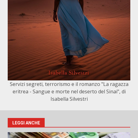
Servizi segreti, terrorismo e il romanzo "La ragazza
eritrea - Sangue e morte nel deserto del Sinai", di
Isabella Silvestri
LEGGI ANCHE