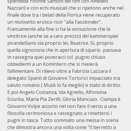
splendida Yvonne Sanson dei film con Amedeo
Nazzari) e con echi musicali che si ripetono anche nel
finale dove tra i belati della Fiorica viene recuperato
un motivetto erotico-noir “alla Fassbinder”..
Francamente alla fine si ha la sensazione che la
vincitrice (anche se a caro prezzo) del kammerspiel
pirandelliano sia proprio lei, Beatrice. Si, proprio
quella signorona che in apertura di sipario passava
in rassegna quei poveracci col pugno chiuso
obbedienti a un Komintern che si rivelerà
fallimentare. Di rilievo oltre a Fabrizia Lazzara il
delegato Spanò di Giovanni Tortorici impacciato tra
saluto romano ( Musk lo fa meglio) e stato di diritto.
E poi Angelo Costanza, Ida Agnello, Alfonsina
Sciurba, Maria Pia Zerilli, Gloria Mancuso. Ciampa è
Giovanni Volpe accorto nel non fare il verso a una
filosofia cerimoniosa e rassegnato a rimettersi i
pugni in tasca. Tutto sommato una messa in scena
che dimostra ancora una volta come “Il berretto a