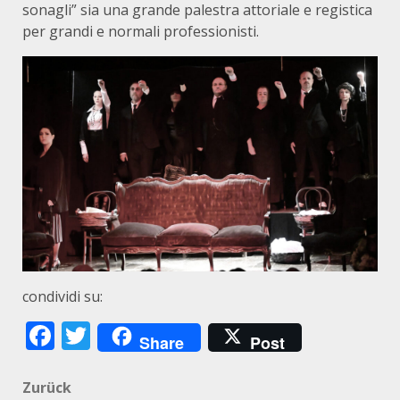
sonagli” sia una grande palestra attoriale e registica
per grandi e normali professionisti.
condividi su:
Facebook
Twitter
Share
Post
Beitragsnavigation
Zurück