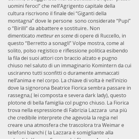
uomini feroci” che nell’Agrigento capitale della
cultura riscrivono il finale dei “Giganti della
montagna” dove le persone sono considerate “Pupi”
o “Birilli” da abbattere e sostituire.. Non
dimenticato
metteur en scene
di opere di Ruccello, in
questo “Berretto a sonagli” Volpe mostra, come al
solito, polso registico e riflessione politica esibendo
la fila dei suoi attori con braccio alzato e pugno
chiuso nel saluto di un immaginario Komintern da cui
usciranno tutti sconfitti o duramente ammaccati
nell’anima e nel corpo. La chiave di volta è nell’inizio
dove la signorona Beatrice Fiorica sembra passare in
rassegna,( lei composta e severa dark lady), questo
plotone di bella famiglia col pugno chiuso. La Fiorica
trova nella espressione di Fabrizia Lazzara una più
che credibile interprete che agevola la regia nel
creare una atmosfera che trascolora tra Weimar e
telefoni bianchi ( la Lazzara è somigliante alla