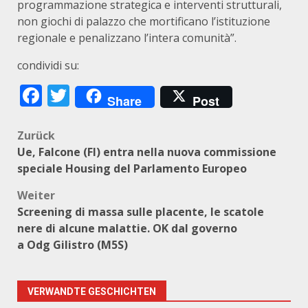
programmazione strategica e interventi strutturali,
non giochi di palazzo che mortificano l’istituzione
regionale e penalizzano l’intera comunità”.
condividi su:
Facebook
Twitter
Share
Post
Beitragsnavigation
Zurück
Ue, Falcone (FI) entra nella nuova commissione
speciale Housing del Parlamento Europeo
Weiter
Screening di massa sulle placente, le scatole
nere di alcune malattie. OK dal governo
a Odg Gilistro (M5S)
VERWANDTE GESCHICHTEN