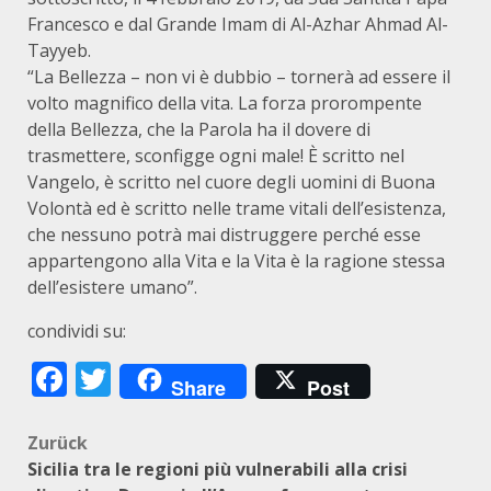
Francesco e dal Grande Imam di Al-Azhar Ahmad Al-
Tayyeb.
“La Bellezza – non vi è dubbio – tornerà ad essere il
volto magnifico della vita. La forza prorompente
della Bellezza, che la Parola ha il dovere di
trasmettere, sconfigge ogni male! È scritto nel
Vangelo, è scritto nel cuore degli uomini di Buona
Volontà ed è scritto nelle trame vitali dell’esistenza,
che nessuno potrà mai distruggere perché esse
appartengono alla Vita e la Vita è la ragione stessa
dell’esistere umano”.
condividi su:
Facebook
Twitter
Share
Post
Beitragsnavigation
Zurück
Sicilia tra le regioni più vulnerabili alla crisi