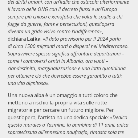
dei diritti umani, con un’Italia che ostacola ulteriormente
il lavoro delle ONG con il decreto flussi e un’Europa
sempre più chiusa e xenofoba che volta le spalle a chi
fugge da guerre, fame e persecuzioni, quest’opera
diventa un grido visivo contro l’indifferenza
»,
dichiara
Laika
. «
Il dato provvisorio per il 2024 parla
di circa 1500 migranti morti o dispersi nel Mediterraneo.
Sopravvivere spesso significa affrontare deportazioni –
come i controversi centri in Albania, ora vuoti –
clandestinità, marginalizzazione e una lotta quotidiana
per ottenere ciò che dovrebbe essere garantito a tutti:
una vita dignitosa
».
Una nuova alba è un omaggio a tutti coloro che
mettono a rischio la propria vita sulle rotte
migratorie per cercare un futuro migliore. Per
quest’opera, l’artista ha una dedica speciale: «
Dedico
questo murales a Yasmine, la bambina di 11 anni, unica
sopravvissuta all’ennesimo naufragio, rimasta sola tre