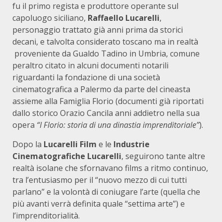
fu il primo regista e produttore operante sul
capoluogo siciliano,
Raffaello Lucarelli
,
personaggio trattato già anni prima da storici
decani, e talvolta considerato toscano ma in realtà
proveniente da Gualdo Tadino in Umbria, comune
peraltro citato in alcuni documenti notarili
riguardanti la fondazione di una società
cinematografica a Palermo da parte del cineasta
assieme alla Famiglia Florio (documenti già riportati
dallo storico Orazio Cancila anni addietro nella sua
opera
“I Florio: storia di una dinastia imprenditoriale”
).
Dopo la
Lucarelli Film
e le
Industrie
Cinematografiche Lucarelli
, seguirono tante altre
realtà isolane che sfornavano films a ritmo continuo,
tra l’entusiasmo per il “nuovo mezzo di cui tutti
parlano” e la volontà di coniugare l’arte (quella che
più avanti verrà definita quale “settima arte”) e
l’imprenditorialità.