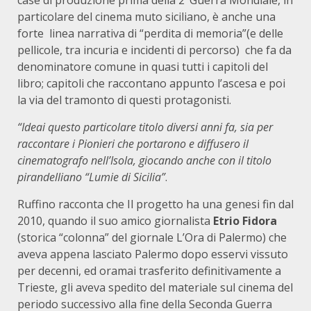
case di produzione prima della 2’ Guerra Mondiale, in
particolare del cinema muto siciliano, è anche una
forte linea narrativa di “perdita di memoria”(e delle
pellicole, tra incuria e incidenti di percorso) che fa da
denominatore comune in quasi tutti i capitoli del
libro; capitoli che raccontano appunto l’ascesa e poi
la via del tramonto di questi protagonisti.
“Ideai questo particolare titolo diversi anni fa, sia per
raccontare i Pionieri che portarono e diffusero il
cinematografo nell’Isola, giocando anche con il titolo
pirandelliano “Lumie di Sicilia”
.
Ruffino racconta che Il progetto ha una genesi fin dal
2010, quando il suo amico giornalista
Etrio Fidora
(storica “colonna” del giornale L’Ora di Palermo) che
aveva appena lasciato Palermo dopo esservi vissuto
per decenni, ed oramai trasferito definitivamente a
Trieste, gli aveva spedito del materiale sul cinema del
periodo successivo alla fine della Seconda Guerra