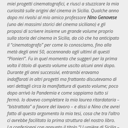
miei progetti cinematografici, e riuscì a stuzzicare la mia
curiosità sulle origini del cinema in Sicilia. Qualche anno
dopo mi rivolsi al mio amico professore
Nino Genovese
(uno dei massimi storici del cinema siciliano) e gli
proposi di scrivere insieme un grande volume proprio
sulla storia del cinema in Sicilia, da ciò che ha anticipato
il “cinematografo” per come lo conosciamo, fino alla
metà degli anni 50, accennando agli ultimi di questi
“Pionieri”. Fu in quel momento che suggerì per la prima
volta il titolo di questo volume uscito alcuni anni dopo.
Durante gli anni successivi, entrambi eravamo
indaffarati in altri progetti ma frattanto discutevamo di
vari dettagli circa la manifattura di questo volume; poco
dopo arrivò la Pandemia e come sappiamo tutto si
fermò. Io dovevo completare la mia laurea ritardataria –
“bistrattata” a favore del lavoro – e dissi a Nino che avrei
fatto di questo argomento la mia tesi, cosa che tra l’altro
ci avrebbe facilitato la prima struttura del nostro libro.
La confezionai con appunto il titolo “I Lumière di Sicilia –