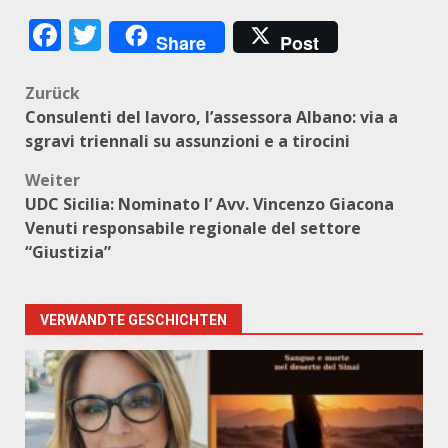
Facebook
Twitter
Share
Post
Beitragsnavigation
Zurück
Consulenti del lavoro, l’assessora Albano: via a
sgravi triennali su assunzioni e a tirocini
Weiter
UDC Sicilia: Nominato l’ Avv. Vincenzo Giacona
Venuti responsabile regionale del settore
“Giustizia”
VERWANDTE GESCHICHTEN