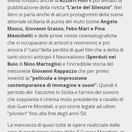
aveva fondato anche la
Azzurri Film
e poi avviato la
pubblicazione della rivista
“L’arte del Silenzio”
. Nel
libro si parla anche di alcuni protagonisti della scena
attoriale siciliana di punta del muto (come
Angelo
Musco, Giovanni Grasso, Febo Mari e Pina
Menichelli
) e delle prime riviste cinematografiche
che si occupavano di articoli e recensioni; e poi
ancora il “caso”della perdita di quel film che a detta di
tanti storici anticipò il Neorealismo (
Sperduti nel
Buio
di
Nino Martoglio
) e l’incredibile storia del
messinese
Giovanni Rappazzo
che per primo
inventò la
“pellicola a impressione
contemporanea di immagine e suoni”.
Quindi il
periodo del Fascismo in Sicilia e l’arrivo del sonoro
che soppianta il cinema muto precedente a cavallo di
due Guerre Mondiali, e poi storie legate ad ultimi
“pionieri” fino alla fine degli anni ’50.
La mancanza di quasi tutte le opere realizzate dalle