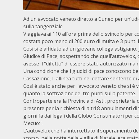
Ad un avvocato veneto diretto a Cuneo per un’udie
sulla tangenziale.
Viaggiava ai 110 all’ora prima dello svincolo per co
costata poco meno di 200 euro di multa e 3 punti in
Così si è affidato ad un giovane collega astigiano, 
Giudice di Pace, sospettando che quell’autovelox, co
avesse il “difetto” di essere stato autorizzato m
Una condizione che i giudici di pace conoscono be
Cassazione, li allinea tutti nel dettare sentenze di
Così è stato anche per l’avvocato veneto che si è 
quanto la sottrazione dei tre punti sulla patente.
Controparte era la Provincia di Asti, proprietaria d
presente per la richiesta di altri 8 annullamenti di
giorni fa dai legali della Globo Consumatori per con
Mecucci.
L’autovelox che ha intercettato il superamento del l
scorso, nella notte della vigilia di Natale, era stat