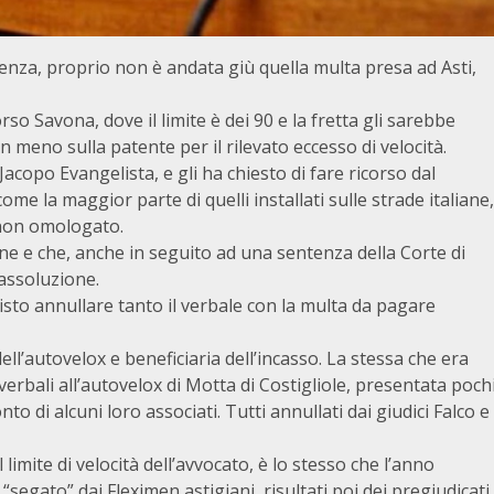
nza, proprio non è andata giù quella multa presa ad Asti,
rso Savona, dove il limite è dei 90 e la fretta gli sarebbe
 meno sulla patente per il rilevato eccesso di velocità.
Jacopo Evangelista, e gli ha chiesto di fare ricorso dal
me la maggior parte di quelli installati sulle strade italiane,
a non omologato.
ne e che, anche in seguito ad una sentenza della Corte di
 assoluzione.
visto annullare tanto il verbale con la multa da pagare
ell’autovelox e beneficiaria dell’incasso. La stessa che era
 verbali all’autovelox di Motta di Costigliole, presentata poch
to di alcuni loro associati. Tutti annullati dai giudici Falco e
imite di velocità dell’avvocato, è lo stesso che l’anno
o “segato” dai Fleximen astigiani, risultati poi dei pregiudicati