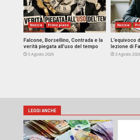
Notizie
Primo piano
Notizie
Pr
Falcone, Borsellino, Contrada e la
L’equivoco d
verità piegata all’uso del tempo
lezione di F
5 Agosto 2026
3 Agosto 202
LEGGI ANCHE