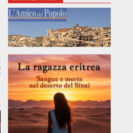
r
o
?