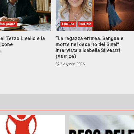
imo piano
Cultura
Notizie
el Terzo Livello e la
“La ragazza eritrea. Sangue e
alcone
morte nel deserto del Sinai”.
Intervista a Isabella Silvestri
6
(Autrice)
3 Agosto 2026