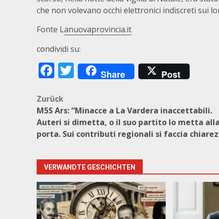
che non volevano occhi elettronici indiscreti sui l
Fonte L
anuovaprovincia.it
condividi su:
Facebook
Twitter
Share
Post
Beitragsnavigation
Zurück
M5S Ars: “Minacce a La Vardera inaccettabili.
Auteri si dimetta, o il suo partito lo metta all
porta. Sui contributi regionali si faccia chiare
VERWANDTE GESCHICHTEN