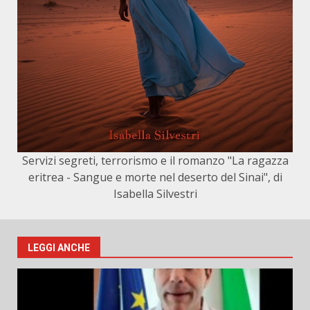
Servizi segreti, terrorismo e il romanzo "La ragazza
eritrea - Sangue e morte nel deserto del Sinai", di
Isabella Silvestri
LEGGI ANCHE