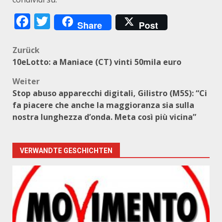
Facebook
Twitter
Share
Post
Beitragsnavigation
Zurück
10eLotto: a Maniace (CT) vinti 50mila euro
Weiter
Stop abuso apparecchi digitali, Gilistro (M5S): “Ci
fa piacere che anche la maggioranza sia sulla
nostra lunghezza d’onda. Meta così più vicina”
VERWANDTE GESCHICHTEN