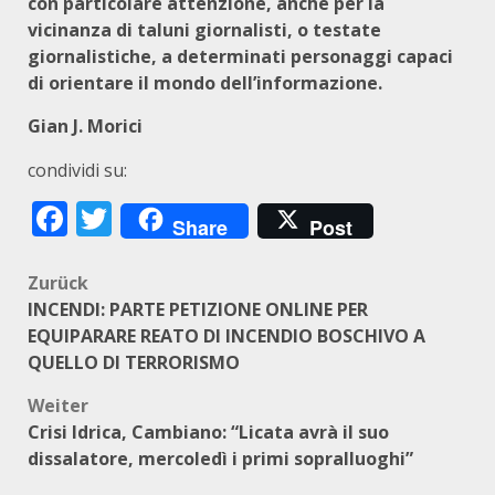
con particolare attenzione, anche per la
vicinanza di taluni giornalisti, o testate
giornalistiche, a determinati personaggi capaci
di orientare il mondo dell’informazione.
Gian J. Morici
condividi su:
Facebook
Twitter
Share
Post
Beitragsnavigation
Zurück
INCENDI: PARTE PETIZIONE ONLINE PER
EQUIPARARE REATO DI INCENDIO BOSCHIVO A
QUELLO DI TERRORISMO
Weiter
Crisi Idrica, Cambiano: “Licata avrà il suo
dissalatore, mercoledì i primi sopralluoghi”