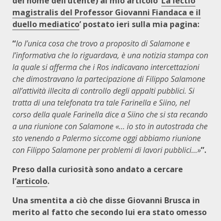
del nome dell’utente) al mio articolo ‘
La lectio
magistralis del Professor Giovanni Fiandaca e il
duello mediatico
’ postato ieri sulla mia pagina:
“
Io l’unica cosa che trovo a proposito di Salamone e
l’informativa che lo riguardava, è una notizia stampa con
la quale si afferma che i Ros indicavano intercettazioni
che dimostravano la partecipazione di Filippo Salamone
all’attività illecita di controllo degli appalti pubblici. Si
tratta di una telefonata tra tale Farinella e Siino, nel
corso della quale Farinella dice a Siino che si sta recando
a una riunione con Salamone «… io sto in autostrada che
sto venendo a Palermo siccome oggi abbiamo riunione
con Filippo Salamone per problemi di lavori pubblici…»
”.
Preso dalla curiosità sono andato a cercare
l’
articolo
.
Una smentita a ciò che disse Giovanni Brusca in
merito al fatto che secondo lui era stato omesso