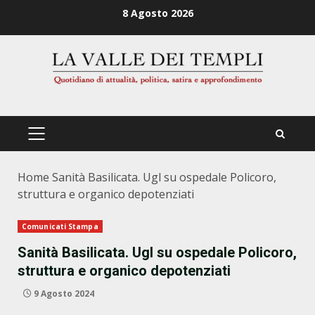
Zum
8 Agosto 2026
Inhalt
springen
PRIMÄRES
MENÜ
Home
Sanità Basilicata. Ugl su ospedale Policoro,
struttura e organico depotenziati
Comunicati Stampa
Sanità Basilicata. Ugl su ospedale Policoro,
struttura e organico depotenziati
9 Agosto 2024