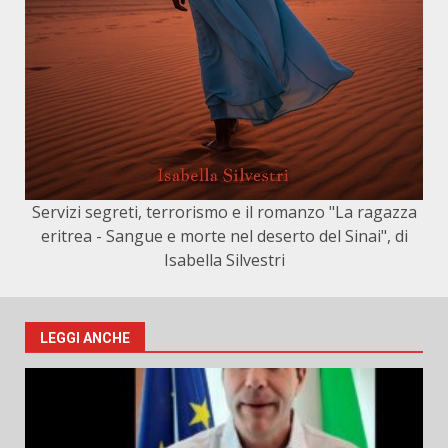
Servizi segreti, terrorismo e il romanzo "La ragazza
eritrea - Sangue e morte nel deserto del Sinai", di
Isabella Silvestri
LEGGI ANCHE