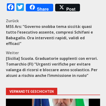
Facebook
Twitter
Share
Post
Beitragsnavigation
Zurück
M5S Ars: “Governo snobba tema siccità: quasi
tutto l’esecutivo assente, compresi Schifani e
Babagallo. Ora interventi rapidi, validi ed
efficaci”
Weiter
[Sicilia] Scuola. Graduatorie supplenti con errori.
Tomarchio (FI) “Urgenti verifiche per evitare
valanga di ricorsi e bloccare anno scolastico. Per
alcuni a rischio anche l’immissione in ruolo”
VERWANDTE GESCHICHTEN