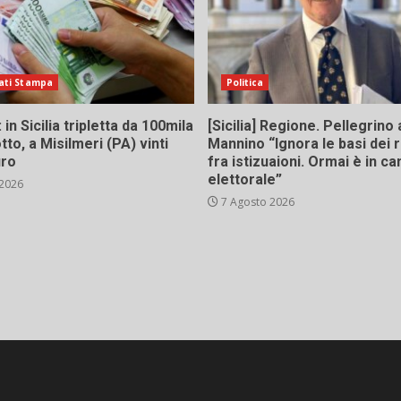
ati Stampa
Politica
in Sicilia tripletta da 100mila
[Sicilia] Regione. Pellegrino 
tto, a Misilmeri (PA) vinti
Mannino “Ignora le basi dei 
uro
fra istizuaioni. Ormai è in 
elettorale”
 2026
7 Agosto 2026