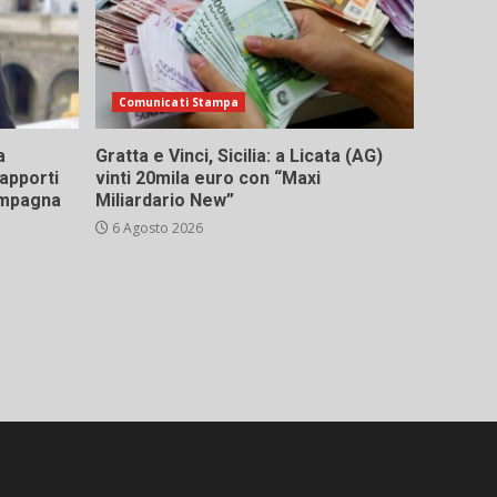
Comunicati Stampa
a
Gratta e Vinci, Sicilia: a Licata (AG)
rapporti
vinti 20mila euro con “Maxi
campagna
Miliardario New”
6 Agosto 2026