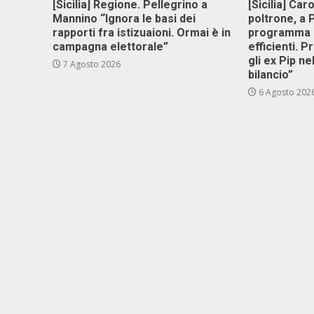
[Sicilia] Regione. Pellegrino a
[Sicilia] Car
Mannino “Ignora le basi dei
poltrone, a
rapporti fra istizuaioni. Ormai è in
programma p
campagna elettorale”
efficienti. P
gli ex Pip ne
7 Agosto 2026
bilancio”
6 Agosto 202