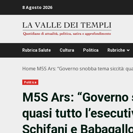
Zum
8 Agosto 2026
Inhalt
springen
Rubrica Salute
Cultura
Politica
Rubriche
Home
M5S Ars: “Governo snobba tema siccità: quasi
Politica
M5S Ars: “Governo 
quasi tutto l’esecut
Schifani e Babagallo.