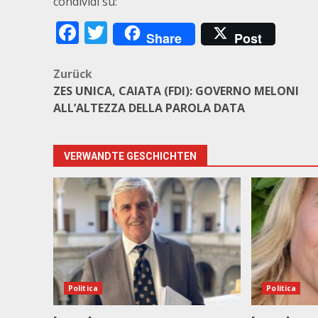
condividi su:
Facebook
Twitter
Share
Post
Beitragsnavigation
Zurück
ZES UNICA, CAIATA (FDI): GOVERNO MELONI
ALL’ALTEZZA DELLA PAROLA DATA
VERWANDTE GESCHICHTEN
Politica
Politica