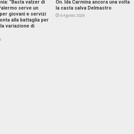
onia: “Basta valzer di
On. Ida Carmina ancora una volta
 Palermo serve un
la casta salva Delmastro
er giovani e servizi
6 Agosto 2026
ronta alla battaglia per
lla variazione di
6