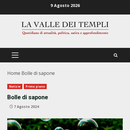
Zum
9 Agosto 2026
Inhalt
springen
PRIMÄRES
MENÜ
Home
Bolle di sapone
Notizie
Primo piano
Bolle di sapone
7 Agosto 2024