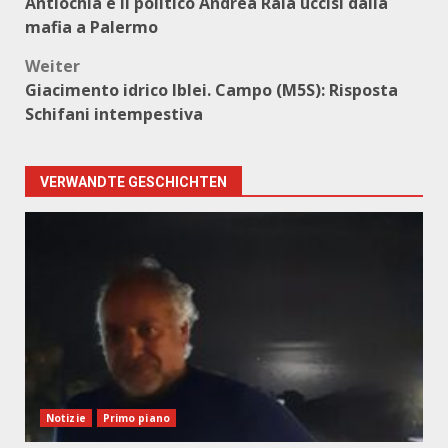
Antiochia e il politico Andrea Raia uccisi dalla
mafia a Palermo
Weiter
Giacimento idrico Iblei. Campo (M5S): Risposta
Schifani intempestiva
VERWANDTE GESCHICHTEN
Notizie
Primo piano