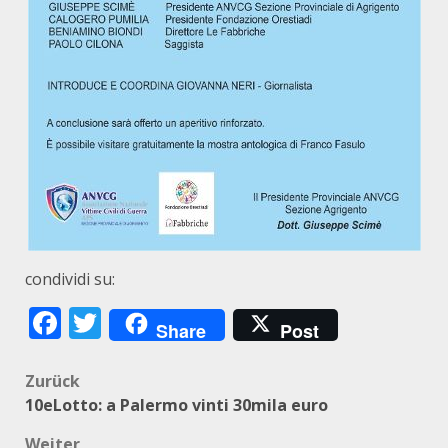
condividi su:
Facebook
Twitter
Share
Post
Beitragsnavigation
Zurück
10eLotto: a Palermo vinti 30mila euro
Weiter